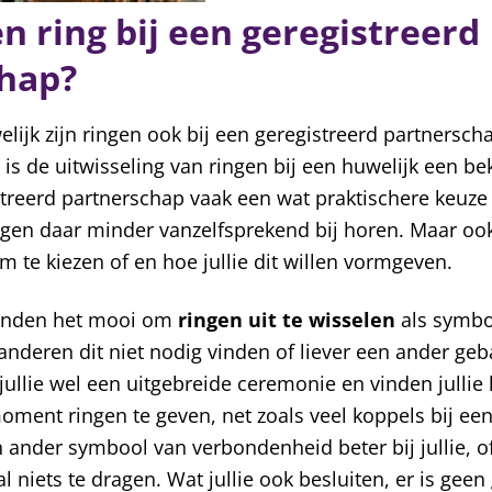
n ring bij een geregistreerd
hap?
elijk zijn ringen ook bij een geregistreerd partnersc
 is de uitwisseling van ringen bij een huwelijk een be
reerd partnerschap vaak een wat praktischere keuze is
gen daar minder vanzelfsprekend bij horen. Maar ook h
om te kiezen of en hoe jullie dit willen vormgeven.
vinden het mooi om
ringen uit te wisselen
als symbo
l anderen dit niet nodig vinden of liever een ander ge
ullie wel een uitgebreide ceremonie en vinden julli
moment ringen te geven, net zoals veel koppels bij ee
ander symbool van verbondenheid beter bij jullie, of 
niets te dragen. Wat jullie ook besluiten, er is geen 