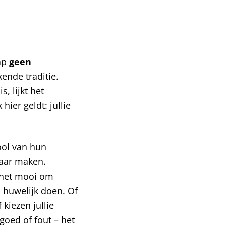
hap
geen
kende traditie.
, lijkt het
ier geldt: jullie
ol van hun
baar maken.
e het mooi om
n huwelijk doen. Of
kiezen jullie
goed of fout – het