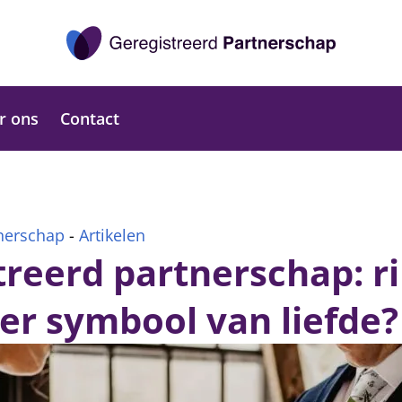
r ons
Contact
tnerschap
-
Artikelen
treerd partnerschap: r
er symbool van liefde?