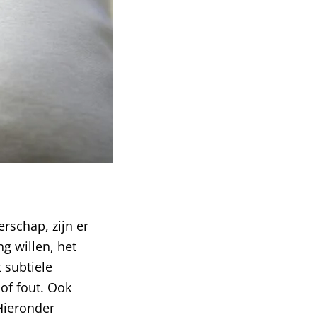
erschap, zijn er
ng willen, het
t subtiele
of fout. Ook
 Hieronder