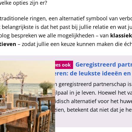
welke opties zijn er?
 traditionele ringen, een alternatief symbool van ver
belangrijkste is dat het past bij jullie relatie en wat ju
 blog bespreken we alle mogelijkheden – van
klassiek
tieven
– zodat jullie een keuze kunnen maken die écht 
Geregistreerd par
Lees ook
vieren: de leukste ideeën en 
Een geregistreerd partnerschap is
mijlpaal in je leven. Hoewel het v
juridisch alternatief voor het huw
gezien, betekent dat niet dat je he
vieren! Maar hoe pak…