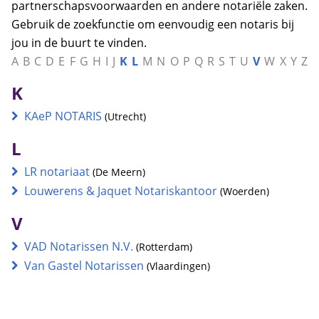
partnerschapsvoorwaarden en andere notariële zaken.
Gebruik de zoekfunctie om eenvoudig een notaris bij
jou in de buurt te vinden.
A
B
C
D
E
F
G
H
I
J
K
L
M
N
O
P
Q
R
S
T
U
V
W
X
Y
Z
K
KAeP NOTARIS
(Utrecht)
L
LR notariaat
(De Meern)
Louwerens & Jaquet Notariskantoor
(Woerden)
V
VAD Notarissen N.V.
(Rotterdam)
Van Gastel Notarissen
(Vlaardingen)