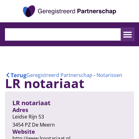
Geregistr
Terug
Geregistreerd Partnerschap
-
Notarissen
LR notariaat
LR notariaat
Adres
Leidse Rijn 53
3454 PZ De Meern
Website
http://www.lrnotariaat.nl